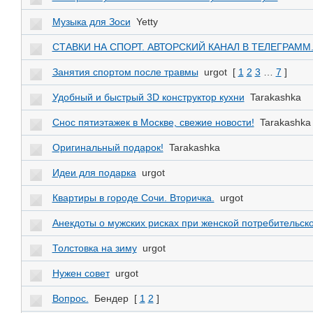
Музыка для Зоси
Yetty
СТАВКИ НА СПОРТ. АВТОРСКИЙ КАНАЛ В ТЕЛЕГРАММ
Занятия спортом после травмы
urgot
[
1
2
3
…
7
]
Удобный и быстрый 3D конструктор кухни
Tarakashka
Снос пятиэтажек в Москве, свежие новости!
Tarakashka
Оригинальный подарок!
Tarakashka
Идеи для подарка
urgot
Квартиры в городе Сочи. Вторичка.
urgot
Анекдоты о мужских рисках при женской потребительско
Толстовка на зиму
urgot
Нужен совет
urgot
Вопрос.
Бендер
[
1
2
]