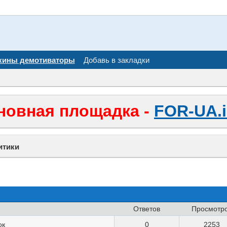
кины демотиваторы
Добавь в закладки
новная площадка -
FOR-UA.i
итики
Ответов
Просмотр
ок
0
2253