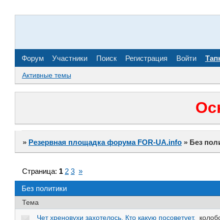
Форум
Участники
Поиск
Регистрация
Войти
Тап
Активные темы
Ос
»
Резервная площадка форума FOR-UA.info
»
Без пол
Страница:
1
2
3
»
Без политики
Тема
Чет хреновухи захотелось. Кто какую посоветует.
колоб