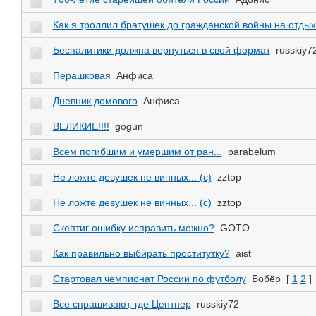
Как я троллил братушек до гражданской войны на отдых
Беспалитики должна вернуться в свой формат
russkiy7
Перашковая
Анфиса
Дневник домового
Анфиса
ВЕЛИКИЕ!!!!
gogun
Всем погибшим и умершим от ран...
parabelum
Не ложте девушек не винных... (с)
zztop
Не ложте девушек не винных... (с)
zztop
Скептиг ошибку исправить можно?
GOTO
Как правильно выбирать проститутку?
aist
Стартовал чемпионат России по футболу
Бобёр
[
1
2
]
Все спрашивают, где Центнер
russkiy72