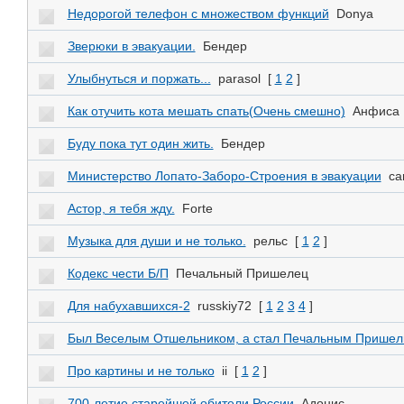
Недорогой телефон с множеством функций
Donya
Зверюки в эвакуации.
Бендер
Улыбнуться и поржать...
parasol
[
1
2
]
Как отучить кота мешать спать(Очень смешно)
Анфиса
Буду пока тут один жить.
Бендер
Министерство Лопато-Заборо-Строения в эвакуации
ca
Астор, я тебя жду.
Forte
Музыка для души и не только.
рельс
[
1
2
]
Кодекс чести Б/П
Печальный Пришелец
Для набухавшихся-2
russkiy72
[
1
2
3
4
]
Был Веселым Отшельником, а стал Печальным Прише
Про картины и не только
ii
[
1
2
]
700-летие старейшей обители России
Адонис