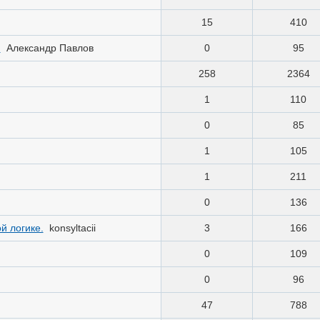
15
410
.
Александр Павлов
0
95
258
2364
1
110
0
85
1
105
1
211
0
136
й логике.
konsyltacii
3
166
0
109
0
96
47
788