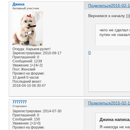
Джина
Поделиться
2015-02-1
Активный участник
Вернемся к началу ))
чего не сделал 
путин не сказа
Откуда:
Харьков рулит!
0
Зарегистрирован
: 2010-09-17
Приглашений:
0
Сообщений:
1239
Уважение:
[+24/-2]
Пол:
Женский
Провел на форуме:
10 дней 0 часов
Последний визит:
2018-04-10 06:30:47
7777777
Поделиться
2015-02-1
Старожил
Зарегистрирован
: 2014-07-30
Приглашений:
0
Джина написал
Сообщений:
150
Уважение:
[+2/-0]
Я никогда не на
Провел на форуме: