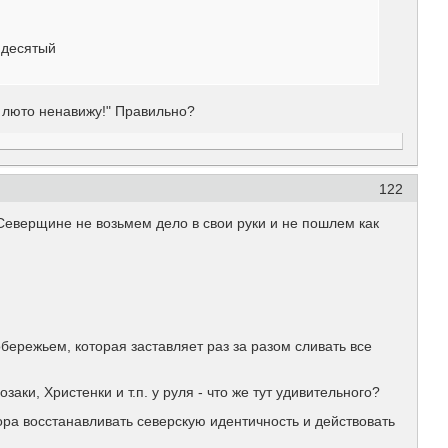
 десятый
ев люто ненавижу!" Правильно?
122
 Северщине не возьмем дело в свои руки и не пошлем как
бережьем, которая заставляет раз за разом сливать все
ки, Христенки и т.п. у руля - что же тут удивительного?
ора восстанавливать северскую идентичность и действовать