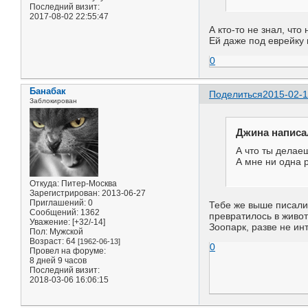
Последний визит:
2017-08-02 22:55:47
А кто-то не знал, чт
Ей даже под еврейку 
0
Банабак
Поделиться
2015-02-1
Заблокирован
Джина написал
А что ты делае
А мне ни одна 
Откуда:
Питер-Москва
Зарегистрирован
: 2013-06-27
Приглашений:
0
Тебе же выше писали,
Сообщений:
1362
превратилось в живот
Уважение:
[+32/-14]
Зоопарк, разве не и
Пол:
Мужской
Возраст:
64
[1962-06-13]
0
Провел на форуме:
8 дней 9 часов
Последний визит:
2018-03-06 16:06:15