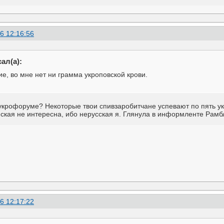
6 12:16:56
ал(а):
ие, во мне нет ни грамма укроповской крови.
 укрофоруме? Некоторые твои спивзаробитчане успевают по пять у
ская не интересна, ибо нерусская я. Глянула в информленте Рамб
6 12:17:22