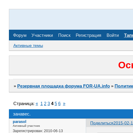
Форум
Участники
Поиск
Регистрация
Войти
Тап
Активные темы
Ос
»
Резервная площадка форума FOR-UA.info
»
Политик
Страница:
«
1
2
3
4
5
6
»
занавес.
parasol
Поделиться
2015-02-1
Активный участник
Зарегистрирован
: 2010-06-13