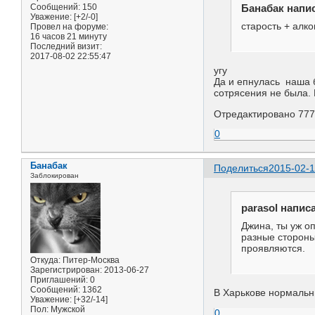
Банабак напис
Сообщений:
150
Уважение:
[+2/-0]
старость + алк
Провел на форуме:
16 часов 21 минуту
Последний визит:
2017-08-02 22:55:47
угу
Да и епнулась наша б
сотрясения не была. 
Отредактировано 777
0
Банабак
Поделиться
2015-02-1
Заблокирован
parasol написа
Джина, ты уж о
разные стороны.
проявляются.
Откуда:
Питер-Москва
Зарегистрирован
: 2013-06-27
Приглашений:
0
Сообщений:
1362
В Харькове нормальны
Уважение:
[+32/-14]
Пол:
Мужской
0