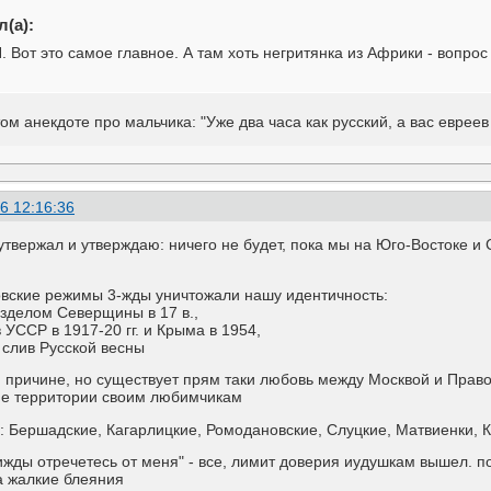
(а):
 Вот это самое главное. А там хоть негритянка из Африки - вопрос
 том анекдоте про мальчика: "Уже два часа как русский, а вас евре
6 12:16:36
утвержал и утверждаю: ничего не будет, пока мы на Юго-Востоке и
овские режимы 3-жды уничтожали нашу идентичность:
азделом Северщины в 17 в.,
 УССР в 1917-20 гг. и Крыма в 1954,
 слив Русской весны
й причине, но существует прям таки любовь между Москвой и Право
ие территории своим любимчикам
 Бершадские, Кагарлицкие, Ромодановские, Слуцкие, Матвиенки, Коза
жды отречетесь от меня" - все, лимит доверия иудушкам вышел. п
а жалкие блеяния