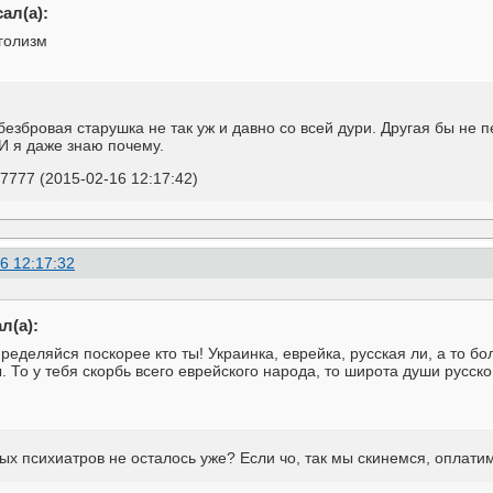
ал(а):
оголизм
езбровая старушка не так уж и давно со всей дури. Другая бы не п
И я даже знаю почему.
7777 (2015-02-16 12:17:42)
6 12:17:32
л(а):
пределяйся поскорее кто ты! Украинка, еврейка, русская ли, а то 
 То у тебя скорбь всего еврейского народа, то широта души русско
х психиатров не осталось уже? Если чо, так мы скинемся, оплати