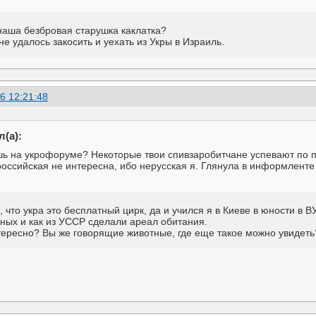
о наша безбровая старушка каклатка?
не удалось закосить и уехать из Укры в Израиль.
6 12:21:48
(а):
шь на укрофоруме? Некоторые твои спивзаробитчане успевают по п
российская не интересна, ибо нерусская я. Глянула в информленте
 что укра это бесплатный цирк, да и учился я в Киеве в юности в В
ных и как из УССР сделали ареал обитания.
нтересно? Вы же говорящие животные, где еще такое можно увидеть