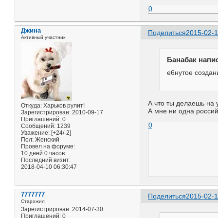
0
Джина
Поделиться
2015-02-1
Активный участник
Банабак напис
е6нутое создан
А что ты делаешь на
Откуда:
Харьков рулит!
А мне ни одна россий
Зарегистрирован
: 2010-09-17
Приглашений:
0
0
Сообщений:
1239
Уважение:
[+24/-2]
Пол:
Женский
Провел на форуме:
10 дней 0 часов
Последний визит:
2018-04-10 06:30:47
7777777
Поделиться
2015-02-1
Старожил
Зарегистрирован
: 2014-07-30
Приглашений:
0