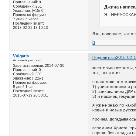
Приглашений:
0
Джина написал
Сообщений:
251
Уважение:
[+15/-6]
Я - НЕРУССКАЯ.
Провел на форуме:
7 дней 6 часов
Последний визит:
2018-02-22 13:10:13
Это, наверное, как в
0
Vulgaris
Поделиться
2015-02-1
Активный участник
Зарегистрирован
: 2014-07-30
касательно же темы, 
Приглашений:
0
тех, так и этих
Сообщений:
301
Уважение:
[+22/-1]
я напомню, что моск
Провел на форуме:
1) уничтожением и р
5 дней 1 час
Последний визит:
2) впихиванием ДКР в
2015-07-19 20:38:31
3) и наконец текущий
я уж не знаю по како
новые и новые русск
прочем, догадываюсь:
вспомним Христа "три
впредь без оглядки н