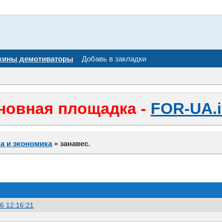
кины демотиваторы
Добавь в закладки
новная площадка -
FOR-UA.i
а и экономика
»
занавес.
6 12:16:21