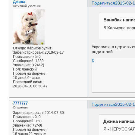
Джина
Поделиться
2015-02-1
Активный участник
Банабак напис
В Харькове нор
Укропчик, в церковь 
Откуда:
Харьков рулит!
родителей
Зарегистрирован
: 2010-09-17
Приглашений:
0
0
Сообщений:
1239
Уважение:
[+24/-2]
Пол:
Женский
Провел на форуме:
10 дней 0 часов
Последний визит:
2018-04-10 06:30:47
7777777
Поделиться
2015-02-1
Старожил
Зарегистрирован
: 2014-07-30
Приглашений:
0
Джина написал
Сообщений:
150
Уважение:
[+2/-0]
Я - НЕРУССКАЯ
Провел на форуме:
16 часов 21 минуту