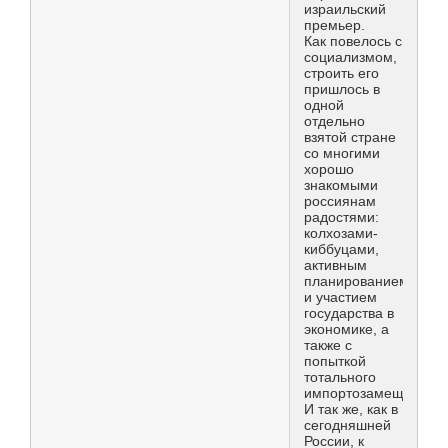
израильский
премьер.
Как повелось с
социализмом,
строить его
пришлось в
одной
отдельно
взятой стране
со многими
хорошо
знакомыми
россиянам
радостями:
колхозами-
киббуцами,
активным
планированием
и участием
государства в
экономике, а
также c
попыткой
тотального
импортозамещения.
И так же, как в
сегодняшней
России, к