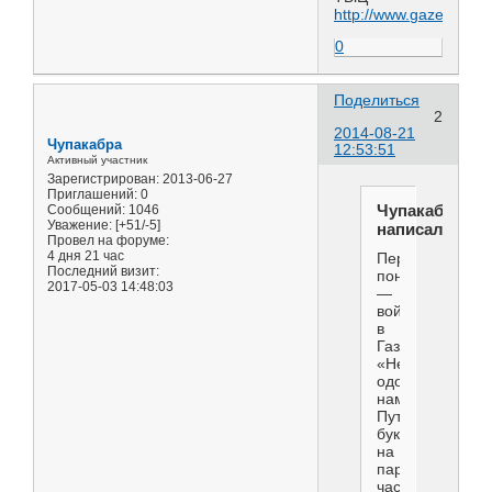
http://www.gazeta.ru
..
0
Поделиться
2
2014-08-21
Чупакабра
12:53:51
Активный участник
Зарегистрирован
: 2013-06-27
Приглашений:
0
Чупакабра
Сообщений:
1046
Уважение:
[+51/-5]
написал(а):
Провел на форуме:
4 дня 21 час
Первая,
Последний визит:
понятно,
2017-05-03 14:48:03
—
война
в
Газе:
«Не
одолжите
нам
Путина
буквально
на
пару
часов?