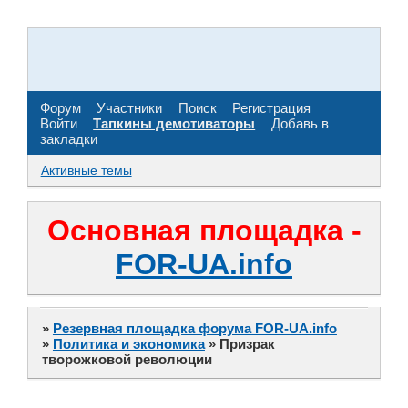
Форум
Участники
Поиск
Регистрация
Войти
Тапкины демотиваторы
Добавь в
закладки
Активные темы
Основная площадка -
FOR-UA.info
»
Резервная площадка форума FOR-UA.info
»
Политика и экономика
»
Призрак
творожковой революции