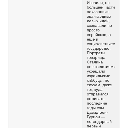
Израиля, по
большей части
поклонники
авангардных
левых идей,
создавали не
просто
еврейское, а
еще и
социалистическое
государство.
Портреты
товарища
Сталина
десятилетиями
украшали
израильские
киббуцы, по
слухам, даже
тот, куда
отправился
доживать
последние
годы сам
Давид Бен-
Гурион —
легендарный
первый