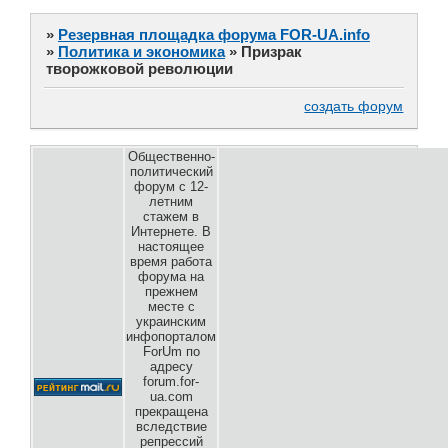
»
Резервная площадка форума FOR-UA.info
»
Политика и экономика
»
Призрак
творожковой революции
создать форум
Общественно-
политический
форум с 12-
летним
стажем в
Интернете. В
настоящее
время работа
форума на
прежнем
месте с
украинским
инфопорталом
ForUm по
адресу
forum.for-
ua.com
прекращена
вследствие
репрессий