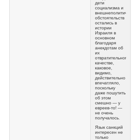
дети
социализма и
внешнеполитических
обстоятельств
остались в
истории
Израиля в
основном
благодаря
анекдотам об
их
отвратительном
качестве,
каковое,
видимо,
действительно
впечатляло,
поскольку
даже пошутить
об этом
смешно — у
евреев-то! —
не очень
получалось.
Язык санкций
интересен не
только