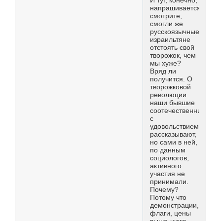
И тут, конечно,
напрашивается:
смотрите,
смогли же
русскоязычные
израильтяне
отстоять свой
творожок, чем
мы хуже?
Вряд ли
получится. О
творожковой
революции
наши бывшие
соотечественники
с
удовольствием
рассказывают,
но сами в ней,
по данным
социологов,
активного
участия не
принимали.
Почему?
Потому что
демонстрации,
флаги, цены