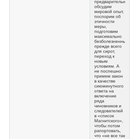
предварительно
обсудим
мировой опыт,
поспорим об
этичности
меры,
подготовим
максимально
безболезненный,
прежде всего
для сирот,
переход к
новым
условиям. А
не поспешно
примем закон
в качестве
сиюминутного
ответа на
включение
ряда
чиновников и
следователей
в «список
Магнитского»,
чтобы потом
рапортовать,
что «не все так