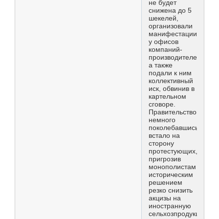
не будет
снижена до 5
шекелей,
организовали
манифестации
у офисов
компаний-
производителей,
а также
подали к ним
коллективный
иск, обвинив в
картельном
сговоре.
Правительство,
немного
поколебавшись,
встало на
сторону
протестующих,
пригрозив
монополистам
историческим
решением
резко снизить
акцизы на
иностранную
сельхозпродукцию.