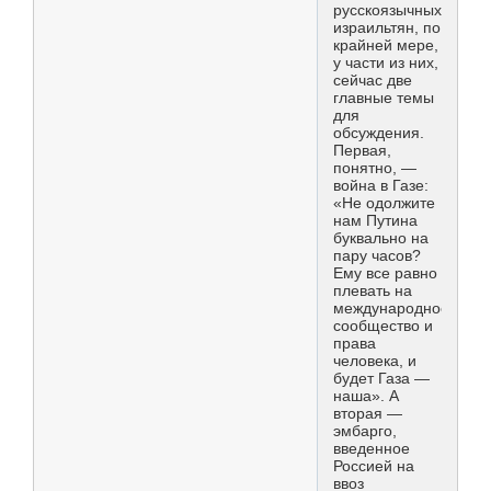
русскоязычных
израильтян, по
крайней мере,
у части из них,
сейчас две
главные темы
для
обсуждения.
Первая,
понятно, —
война в Газе:
«Не одолжите
нам Путина
буквально на
пару часов?
Ему все равно
плевать на
международное
сообщество и
права
человека, и
будет Газа —
наша». А
вторая —
эмбарго,
введенное
Россией на
ввоз