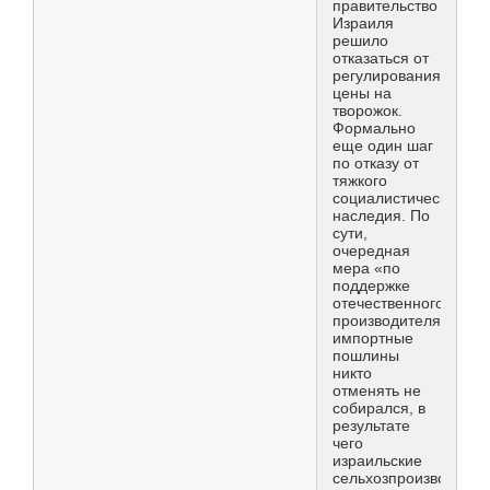
правительство
Израиля
решило
отказаться от
регулирования
цены на
творожок.
Формально
еще один шаг
по отказу от
тяжкого
социалистического
наследия. По
сути,
очередная
мера «по
поддержке
отечественного
производителя»:
импортные
пошлины
никто
отменять не
собирался, в
результате
чего
израильские
сельхозпроизводител