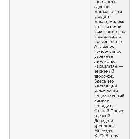
прилавках
здешних
магазинов вы
увидите
масло, молоко
и сыры почти
исключительно
израильского
производства.
А главное,
излюбленное
утреннее
лакомство
израильтян —
зерненый
творожок.
Здесь это
настоящий
культ, почти
национальный
символ,
наряду со
Стеной Плача,
звездой
Давида и
крепостью
Моссада.
В 2008 году