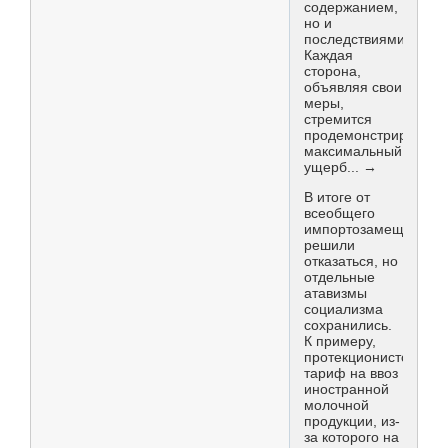
содержанием,
но и
последствиями.
Каждая
сторона,
объявляя свои
меры,
стремится
продемонстрировать
максимальный
ущерб... →
В итоге от
всеобщего
импортозамещения
решили
отказаться, но
отдельные
атавизмы
социализма
сохранились.
К примеру,
протекционистский
тариф на ввоз
иностранной
молочной
продукции, из-
за которого на