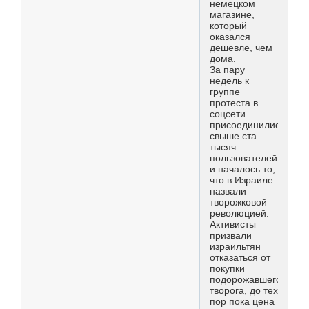
немецком
магазине,
который
оказался
дешевле, чем
дома.
За пару
недель к
группе
протеста в
соцсети
присоединились
свыше ста
тысяч
пользователей,
и началось то,
что в Израиле
назвали
творожковой
революцией.
Активисты
призвали
израильтян
отказаться от
покупки
подорожавшего
творога, до тех
пор пока цена