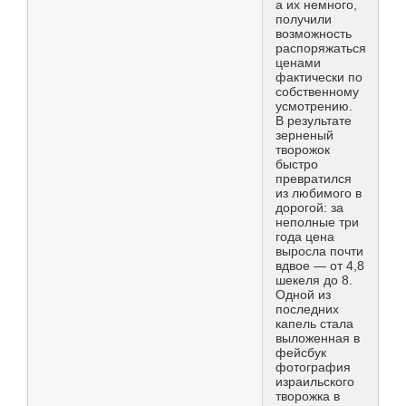
а их немного,
получили
возможность
распоряжаться
ценами
фактически по
собственному
усмотрению.
В результате
зерненый
творожок
быстро
превратился
из любимого в
дорогой: за
неполные три
года цена
выросла почти
вдвое — от 4,8
шекеля до 8.
Одной из
последних
капель стала
выложенная в
фейсбук
фотография
израильского
творожка в