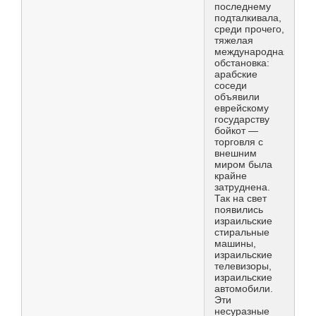
последнему
подталкивала,
среди прочего,
тяжелая
международная
обстановка:
арабские
соседи
объявили
еврейскому
государству
бойкот —
торговля с
внешним
миром была
крайне
затруднена.
Так на свет
появились
израильские
стиральные
машины,
израильские
телевизоры,
израильские
автомобили.
Эти
несуразные