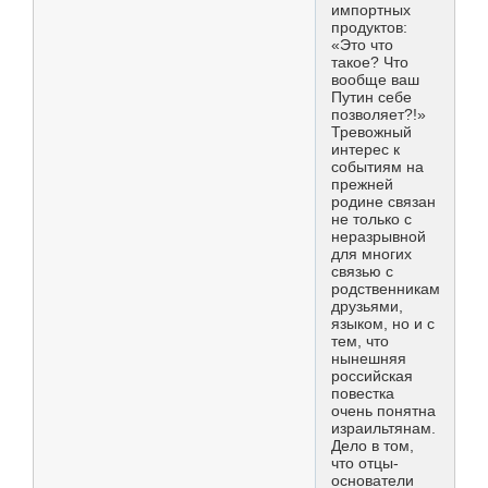
импортных
продуктов:
«Это что
такое? Что
вообще ваш
Путин себе
позволяет?!»
Тревожный
интерес к
событиям на
прежней
родине связан
не только с
неразрывной
для многих
связью с
родственниками,
друзьями,
языком, но и с
тем, что
нынешняя
российская
повестка
очень понятна
израильтянам.
Дело в том,
что отцы-
основатели