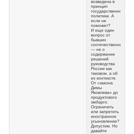
возведена в
принцип
государственной
политики. А
если не
поможет?
И еще один
вопрос от
бывших
соотечественников
— не о
содержании
решений
руководства
России как
таковом, а об
их контексте.
От «закона
Димы
Яковлева» до
продуктового
эмбарго.
Ограничить
или запретить
иностранное
усыновление?
Допустим. Но
давайте