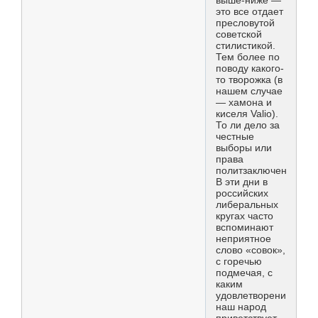
выше-ниже —
это все отдает
пресловутой
советской
стилистикой.
Тем более по
поводу какого-
то творожка (в
нашем случае
— хамона и
киселя Valio).
То ли дело за
честные
выборы или
права
политзаключенных.
В эти дни в
российских
либеральных
кругах часто
вспоминают
неприятное
слово «совок»,
с горечью
подмечая, с
каким
удовлетворением
наш народ