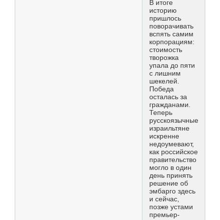
В итоге
историю
пришлось
поворачивать
вспять самим
корпорациям:
стоимость
творожка
упала до пяти
с лишним
шекелей.
Победа
осталась за
гражданами.
Теперь
русскоязычные
израильтяне
искренне
недоумевают,
как российское
правительство
могло в один
день принять
решение об
эмбарго здесь
и сейчас,
позже устами
премьер-