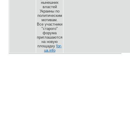
нынешних
властей
Украины по
политическим
мотивам.
Все участники
"старого"
форума
приглашаются
на новую
площадку
for-
ua.info