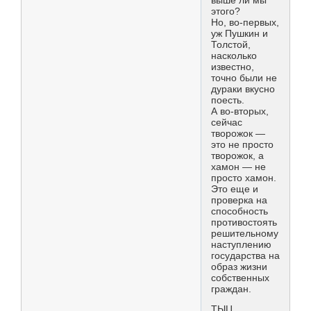
выше ли мы
этого?
Но, во-первых,
уж Пушкин и
Толстой,
насколько
известно,
точно были не
дураки вкусно
поесть.
А во-вторых,
сейчас
творожок —
это не просто
творожок, а
хамон — не
просто хамон.
Это еще и
проверка на
способность
противостоять
решительному
наступлению
государства на
образ жизни
собственных
граждан.
ТЫЦ