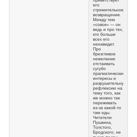
приветствует
его
стремительное
возвращение.
Между тем
«совок» — он
ведь и про тех,
кто больше
всех его
ненавидит.
Про
брезгливое
нежелание
отстаивать
сугубо
прагматические
интересы и
разрушительную
рефлексию на
тему того, как
же можно так
переживать
из-за какой-то
там еды.
Читатели
Пушкина,
Толстого,
Бродского, не