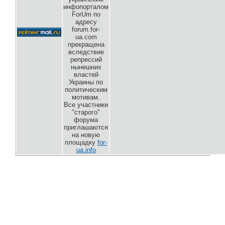
инфопорталом
ForUm по
адресу
forum.for-
ua.com
прекращена
вследствие
репрессий
нынешних
властей
Украины по
политическим
мотивам.
Все участники
"старого"
форума
приглашаются
на новую
площадку
for-
ua.info