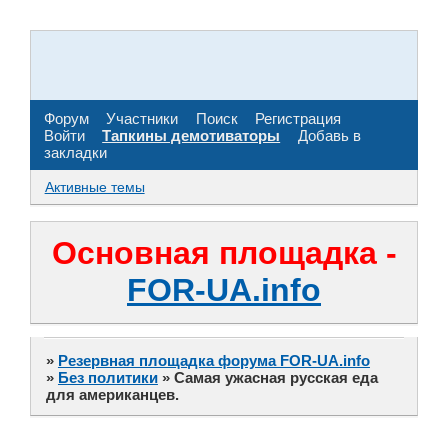
Форум
Участники
Поиск
Регистрация
Войти
Тапкины демотиваторы
Добавь в
закладки
Активные темы
Основная площадка -
FOR-UA.info
»
Резервная площадка форума FOR-UA.info
»
Без политики
»
Самая ужасная русская еда
для американцев.