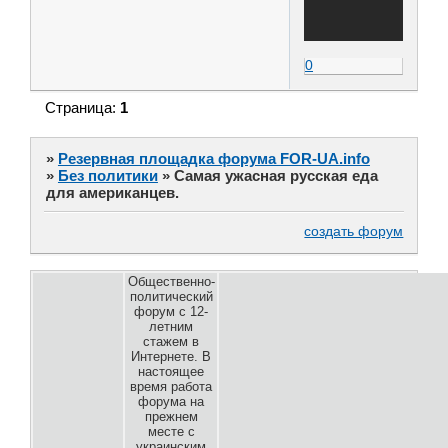
0
Страница:
1
»
Резервная площадка форума FOR-UA.info
»
Без политики
»
Самая ужасная русская еда
для американцев.
создать форум
Общественно-
политический
форум с 12-
летним
стажем в
Интернете. В
настоящее
время работа
форума на
прежнем
месте с
украинским