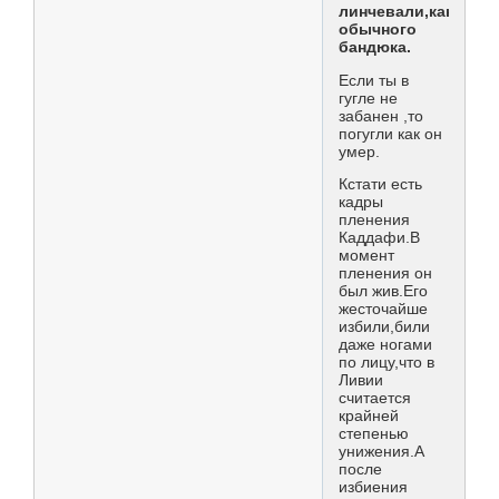
линчевали,как
обычного
бандюка.
Если ты в
гугле не
забанен ,то
погугли как он
умер.
Кстати есть
кадры
пленения
Каддафи.В
момент
пленения он
был жив.Его
жесточайше
избили,били
даже ногами
по лицу,что в
Ливии
считается
крайней
степенью
унижения.А
после
избиения