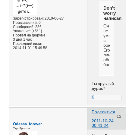
Don't
worry
написал(а):
Зарегистрирован
: 2010-06-27
Приглашений:
0
Он
Сообщений:
286
не
Уважение:
[+5/-1]
Провел на форуме:
умер
3 дня 1 час
в
Последний визит:
бою!
2014-11-01 15:49:58
Его
линчевали,как
обычного
бандюка.
Ты круглый
дурак?
0
Поделиться
13
2011-10-24
Odessa_forever
00:41:24
УкроТролль