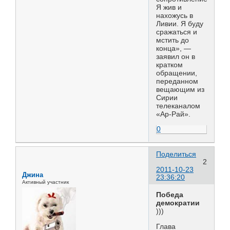
Я жив и
нахожусь в
Ливии. Я буду
сражаться и
мстить до
конца», —
заявил он в
кратком
обращении,
переданном
вещающим из
Сирии
телеканалом
«Ар-Рай».
0
Поделиться
2
2011-10-23
Джина
23:36:20
Активный участник
Победа
демократии
)))
Глава