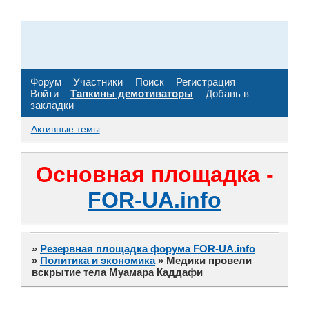
Форум
Участники
Поиск
Регистрация
Войти
Тапкины демотиваторы
Добавь в
закладки
Активные темы
Основная площадка -
FOR-UA.info
»
Резервная площадка форума FOR-UA.info
»
Политика и экономика
»
Медики провели
вскрытие тела Муамара Каддафи