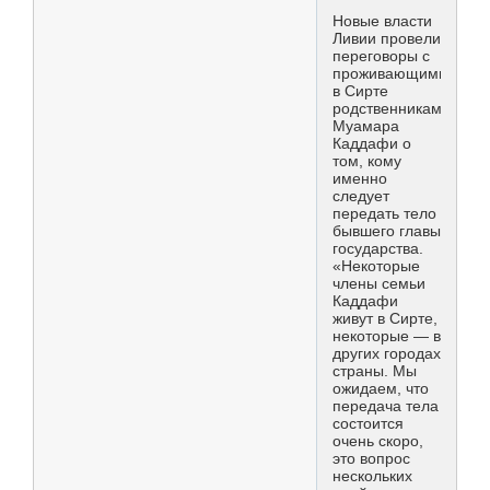
Новые власти
Ливии провели
переговоры с
проживающими
в Сирте
родственниками
Муамара
Каддафи о
том, кому
именно
следует
передать тело
бывшего главы
государства.
«Некоторые
члены семьи
Каддафи
живут в Сирте,
некоторые — в
других городах
страны. Мы
ожидаем, что
передача тела
состоится
очень скоро,
это вопрос
нескольких