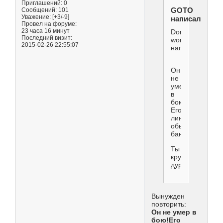
Приглашений:
0
GOTO
Сообщений:
101
Уважение:
[+3/-9]
написал(а):
Провел на форуме:
23 часа 16 минут
Don't
Последний визит:
worry
2015-02-26 22:55:07
написал(а):
Он
не
умер
в
бою!
Его
линчевали,как
обычного
бандюка.
Ты
круглый
дурак?
Вынужден
повторить:
Он не умер в
бою!Его