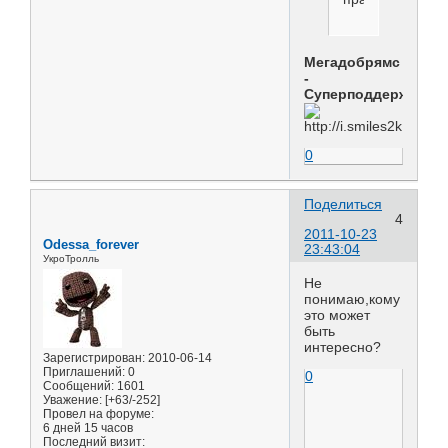
Мегадобрямс
-
Суперподдержамс
0
Поделиться
4
2011-10-23
Odessa_forever
23:43:04
УкроТролль
Не
понимаю,кому
это может
быть
интересно?
Зарегистрирован
: 2010-06-14
Приглашений:
0
0
Сообщений:
1601
Уважение:
[+63/-252]
Провел на форуме:
6 дней 15 часов
Последний визит: