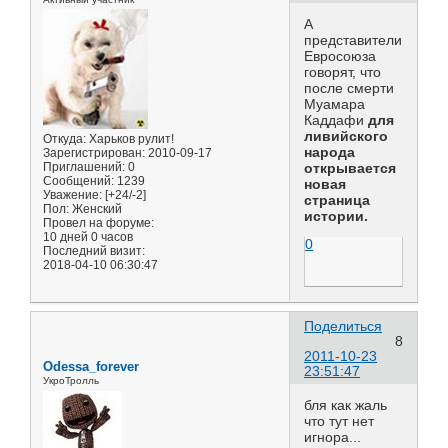
А
представители
Евросоюза
говорят, что
после смерти
Муамара
Каддафи
для
ливийского
Откуда:
Харьков рулит!
народа
Зарегистрирован
: 2010-09-17
Приглашений:
0
открывается
Сообщений:
1239
новая
Уважение:
[+24/-2]
страница
Пол:
Женский
истории.
Провел на форуме:
10 дней 0 часов
0
Последний визит:
2018-04-10 06:30:47
Поделиться
8
2011-10-23
Odessa_forever
23:51:47
УкроТролль
бля как жаль
что тут нет
игнора...