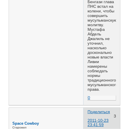
Бенгази глава
ПНС встал на
колени, чтобы
совершить
мусульманскую
молитву.
Мустафа
Абдель
Джалиль не
уточнил,
насколько
досконально
новые власти
Ливии
намерены
соблюдать
нормы
традиционного
мусульманского
права.
0
Поделиться
3
2011-10-23
Space Cowboy
23:41:59
Старожил