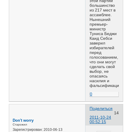
этой партии
большинство
из 217 мест в
ассамблее.
Нынешний
премьер-
министр
Туниса Беджи
Каид Себси
заверил
избирателей
перед
голосованием,
что они могут
сделать свой
выбор, не
опасаясь
насилия и
фальсификаций.
0
Поделиться
14
2011-10-24
Don't worry
00:52:15
Старожил
Зарегистрирован
: 2010-06-13