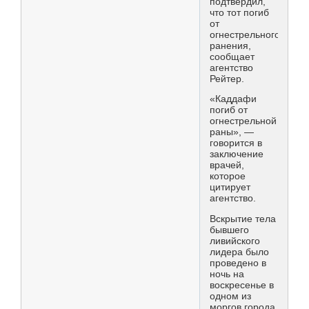
подтвердил,
что тот погиб
от
огнестрельного
ранения,
сообщает
агентство
Рейтер.
«Каддафи
погиб от
огнестрельной
раны», —
говорится в
заключение
врачей,
которое
цитирует
агентство.
Вскрытие тела
бывшего
ливийского
лидера было
проведено в
ночь на
воскресенье в
одном из
моргов города