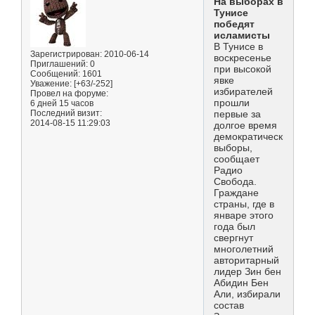
На выборах в
Тунисе
победят
исламисты
В Тунисе в
Зарегистрирован
: 2010-06-14
воскресенье
Приглашений:
0
при высокой
Сообщений:
1601
явке
Уважение:
[+63/-252]
избирателей
Провел на форуме:
прошли
6 дней 15 часов
Последний визит:
первые за
2014-08-15 11:29:03
долгое время
демократические
выборы,
сообщает
Радио
Свобода.
Граждане
страны, где в
январе этого
года был
свергнут
многолетний
авторитарный
лидер Зин бен
Абидин Бен
Али, избирали
состав