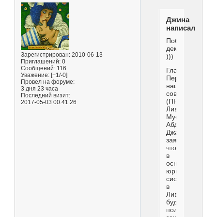
Джина
написал(а):
Победа
демократии
Зарегистрирован
: 2010-06-13
)))
Приглашений:
0
Сообщений:
116
Глава
Уважение:
[+1/-0]
Переходного
Провел на форуме:
национального
3 дня 23 часа
совета
Последний визит:
(ПНС)
2017-05-03 00:41:26
Ливии
Мустафа
Абдель
Джалиль
заявил,
что
в
основу
юридической
системы
в
Ливии
будут
положены