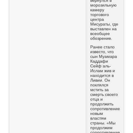
вернулся в
морозильную
камеру
торгового
центра
Мисураты, где
выставлен на
всеобщее
обозрение.
Ранее стало
известо, что
сын Муамара
Каддафи
Сейф аль-
Ислам жив и
находится в
Ливии. Он
поклялся
мстить за
смерть своего
отца и
продолжить
сопротивление
новым
властям
страны. «Мы
продолжим
сопротивление.