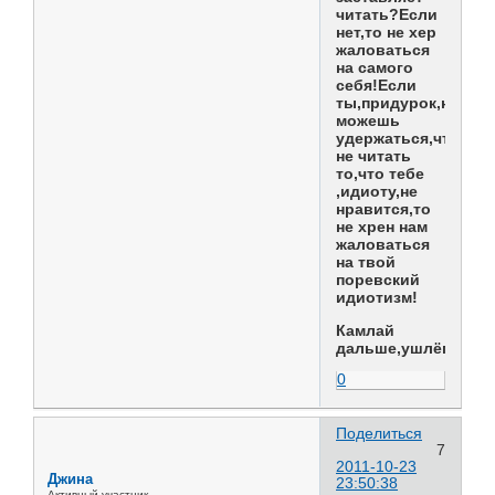
читать?Если
нет,то не хер
жаловаться
на самого
себя!Если
ты,придурок,не
можешь
удержаться,чтобы
не читать
то,что тебе
,идиоту,не
нравится,то
не хрен нам
жаловаться
на твой
поревский
идиотизм!
Камлай
дальше,ушлёпок!
0
Поделиться
7
2011-10-23
Джина
23:50:38
Активный участник