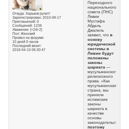
Переходного
национального
совета (ПНС)
Откуда:
Харьков рулит!
Ливии
Зарегистрирован
: 2010-09-17
Мустафа
Приглашений:
0
Абдель
Сообщений:
1239
Уважение:
[+24/-2]
Джалиль
Пол:
Женский
заявил, что
в
Провел на форуме:
основу
10 дней 0 часов
юридической
Последний визит:
системы в
2018-04-10 06:30:47
Ливии будут
положены
законы
шариата
—
мусульманского
религиозного
права. «Как
мусульманская
страна, мы
приняли
исламские
законы
шариата в
качестве
основы
законодательства,
поэтому