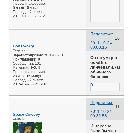
Провел на форуме:
6 дней 15 часов
Последний визит:
2017-07-21 17:37:21
Поделиться
10
2011-10-24
Don't worry
00:03:15
Старожил
Зарегистрирован
: 2010-06-13
Он не умер в
Приглашений:
0
бою!Его
Сообщений:
101
линчевали,как
Уважение:
[+3/-9]
обычного
Провел на форуме:
23 часа 16 минут
бандюка.
Последний визит:
2015-02-26 22:55:07
0
Поделиться
11
2011-10-24
Space Cowboy
00:32:58
Старожил
Интересно
было бы знать,