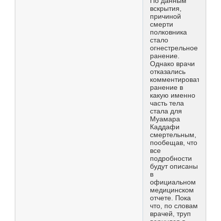
По данным
вскрытия,
причиной
смерти
полковника
стало
огнестрельное
ранение.
Однако врачи
отказались
комментировать,
ранение в
какую именно
часть тела
стала для
Муамара
Каддафи
смертельным,
пообещав, что
все
подробности
будут описаны
в
официальном
медицинском
отчете. Пока
что, по словам
врачей, труп