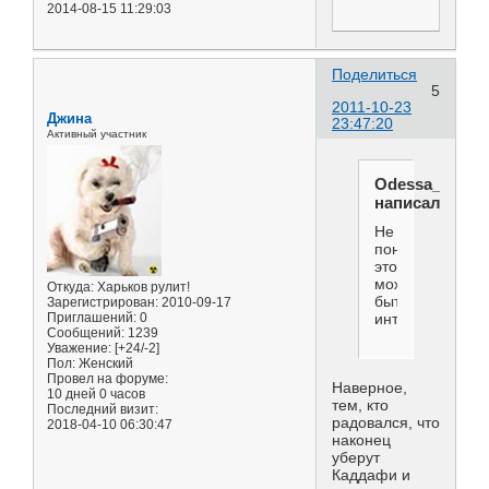
2014-08-15 11:29:03
Поделиться
5
2011-10-23
Джина
23:47:20
Активный участник
Odessa_foreve
написал(а):
Не
понимаю,кому
это
может
Откуда:
Харьков рулит!
быть
Зарегистрирован
: 2010-09-17
Приглашений:
0
интересно?
Сообщений:
1239
Уважение:
[+24/-2]
Пол:
Женский
Провел на форуме:
Наверное,
10 дней 0 часов
тем, кто
Последний визит:
радовался, что
2018-04-10 06:30:47
наконец
уберут
Каддафи и