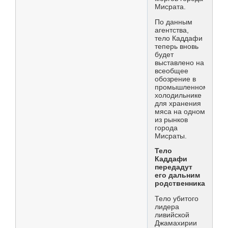
Мисрата.
По данным
агентства,
тело Каддафи
теперь вновь
будет
выставлено на
всеобщее
обозрение в
промышленном
холодильнике
для хранения
мяса на одном
из рынков
города
Мисраты.
Тело
Каддафи
передадут
его дальним
родственникам
Тело убитого
лидера
ливийской
Джамахирии