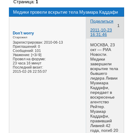
Страница:
1
Медики провели вскрытие тела Муамара Каддафи
Поделиться
1
2011-10-23
Don't worry
16:31:46
Старожил
Зарегистрирован
: 2010-06-13
МОСКВА, 23
Приглашений:
0
окт — РИА
Сообщений:
101
Новости.
Уважение:
[+3/-9]
Медики
Провел на форуме:
23 часа 16 минут
завершили
Последний визит:
вскрытие тела
2015-02-26 22:55:07
бывшего
лидера Ливии
Муамара
Каддафи,
передает в
воскресенье
агентство
Рейтер.
Муамар
Каддафи,
правивший
Ливией 42
года, погиб 20