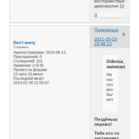
восторжествует
демократия (((
0
Поделиться
6
2011-10-23
Don't worry
23:48:13
Старожил
Зарегистрирован
: 2010-06-13
Приглашений:
0
Odessa_foreve
Сообщений:
101
Уважение:
[+3/-9]
написал(а):
Провел на форуме:
23 часа 16 минут
Не
Последний визит:
понимаю,кому
2015-02-26 22:55:07
это
может
быть
интересно?
Пиздёныш
порево!
Тебя кто-то
заставляет