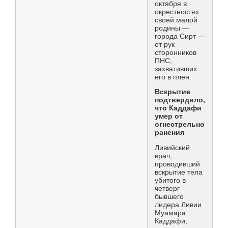
октября в
окрестностях
своей малой
родины —
города Сирт —
от рук
сторонников
ПНС,
захвативших
его в плен.
Вскрытие
подтвердило,
что Каддафи
умер от
огнестрельного
ранения
Ливийский
врач,
проводивший
вскрытие тела
убитого в
четверг
бывшего
лидера Ливии
Муамара
Каддафи,