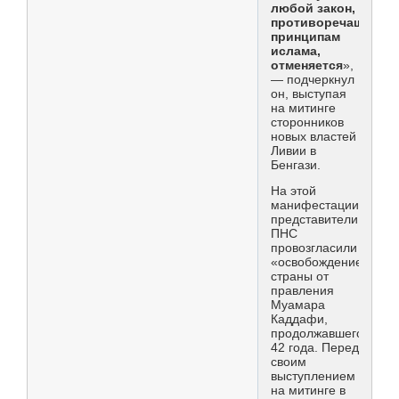
любой закон,
противоречащий
принципам
ислама,
отменяется
»,
— подчеркнул
он, выступая
на митинге
сторонников
новых властей
Ливии в
Бенгази.
На этой
манифестации
представители
ПНС
провозгласили
«освобождение»
страны от
правления
Муамара
Каддафи,
продолжавшегося
42 года. Перед
своим
выступлением
на митинге в