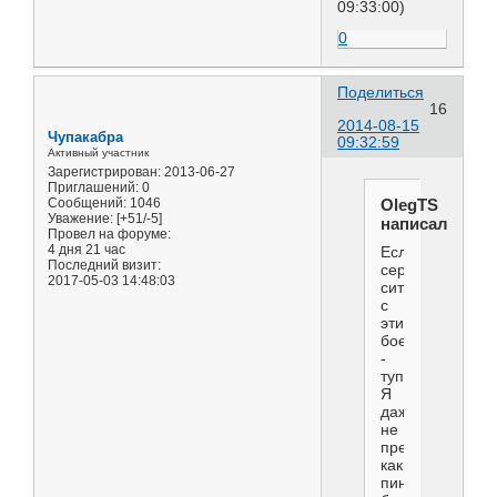
09:33:00)
0
Поделиться
16
2014-08-15
Чупакабра
09:32:59
Активный участник
Зарегистрирован
: 2013-06-27
Приглашений:
0
OlegTS
Сообщений:
1046
Уважение:
[+51/-5]
написал(а):
Провел на форуме:
4 дня 21 час
Если
Последний визит:
серьёзно,
2017-05-03 14:48:03
ситуация
с
этим
боенгом
-
тупиковая.
Я
даже
не
представляю,
как
пиндосы