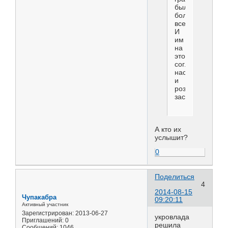
было
больше
всех.
И
им
на
это
соглашения
насрать
и
розами
засыпать.
А кто их
услышит?
0
Поделиться
4
2014-08-15
Чупакабра
09:20:11
Активный участник
Зарегистрирован
: 2013-06-27
укровлада
Приглашений:
0
решила
Сообщений:
1046