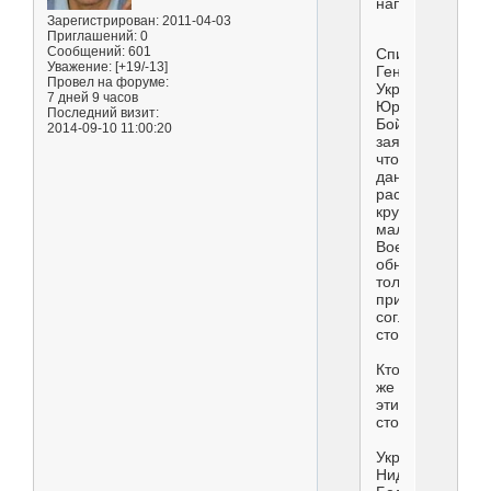
написал(а):
Зарегистрирован
: 2011-04-03
Приглашений:
0
Сообщений:
601
Спикер
Уважение:
[+19/-13]
Генпрокуратур
Провел на форуме:
Украины
7 дней 9 часов
Юрий
Последний визит:
Бойченко
2014-09-10 11:00:20
заявил,
что
данные
расследования
крушения
малайзийского
Boeing
обнародуют
только
при
согласии
сторон.
Кто
же
эти
стороны?
Украина,
Нидерланды,