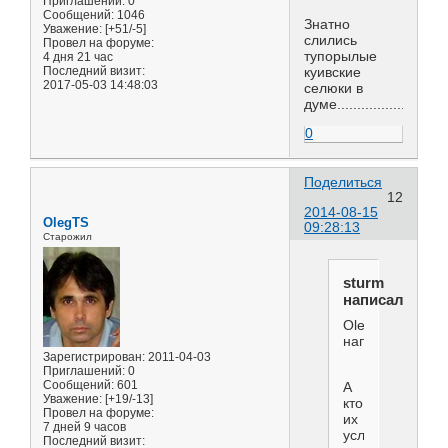
Приглашений:
0
Сообщений:
1046
Знатно
Уважение:
[+51/-5]
слились
Провел на форуме:
тупорылые
4 дня 21 час
Последний визит:
куивские
2017-05-03 14:48:03
селюки в
думе.......................
0
Поделиться
12
2014-08-15
OlegTS
09:28:13
Старожил
sturm
написал(а):
OlegTS
написал(а):
Зарегистрирован
: 2011-04-03
Приглашений:
0
Сообщений:
601
А
Уважение:
[+19/-13]
кто
Провел на форуме:
их
7 дней 9 часов
услышит?
Последний визит: