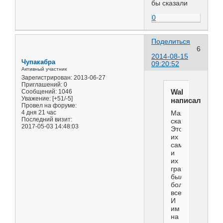
бы сказали
0
Поделиться
6
2014-08-15
Чупакабра
09:20:52
Активный участник
Зарегистрирован
: 2013-06-27
Приглашений:
0
Wal
Сообщений:
1046
Уважение:
[+51/-5]
написал(а):
Провел на форуме:
4 дня 21 час
Малайзия
Последний визит:
скажет.
2017-05-03 14:48:03
Это
их
самолет
и
их
граждан
было
больше
всех.
И
им
на