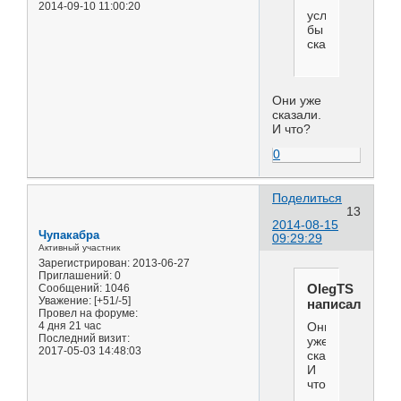
2014-09-10 11:00:20
услышат...........
бы
сказали
Они уже
сказали.
И что?
0
Поделиться
13
2014-08-15
Чупакабра
09:29:29
Активный участник
Зарегистрирован
: 2013-06-27
Приглашений:
0
OlegTS
Сообщений:
1046
Уважение:
[+51/-5]
написал(а):
Провел на форуме:
4 дня 21 час
Они
Последний визит:
уже
2017-05-03 14:48:03
сказали.
И
что?