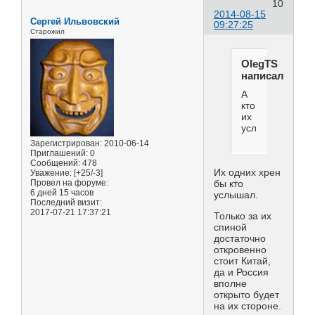
10
2014-08-15
Сергей Ильвовский
09:27:25
Старожил
OlegTS
написал(а):
А
кто
их
услышит?
Зарегистрирован
: 2010-06-14
Приглашений:
0
Сообщений:
478
Их одних хрен
Уважение:
[+25/-3]
Провел на форуме:
бы кто
6 дней 15 часов
услышал.
Последний визит:
2017-07-21 17:37:21
Только за их
спиной
достаточно
откровенно
стоит Китай,
да и Россия
вполне
открыто будет
на их стороне.