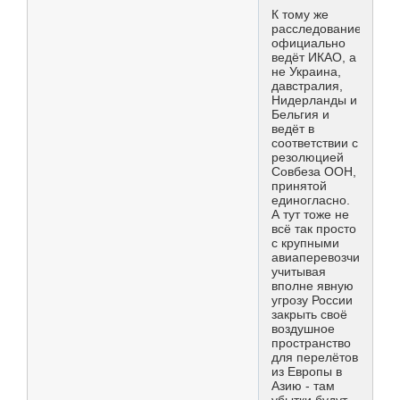
К тому же
расследование
официально
ведёт ИКАО, а
не Украина,
давстралия,
Нидерланды и
Бельгия и
ведёт в
соответствии с
резолюцией
Совбеза ООН,
принятой
единогласно.
А тут тоже не
всё так просто
с крупными
авиаперевозчиками,
учитывая
вполне явную
угрозу России
закрыть своё
воздушное
пространство
для перелётов
из Европы в
Азию - там