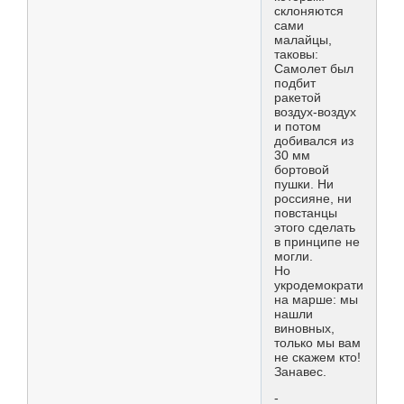
склоняются
сами
малайцы,
таковы:
Самолет был
подбит
ракетой
воздух-воздух
и потом
добивался из
30 мм
бортовой
пушки. Ни
россияне, ни
повстанцы
этого сделать
в принципе не
могли.
Но
укродемократия
на марше: мы
нашли
виновных,
только мы вам
не скажем кто!
Занавес.
-