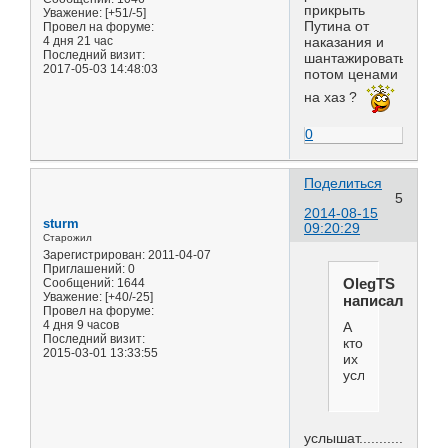
прикрыть
Уважение:
[+51/-5]
Путина от
Провел на форуме:
4 дня 21 час
наказания и
Последний визит:
шантажировать
2017-05-03 14:48:03
потом ценами
на хаз ?
0
Поделиться
5
2014-08-15
sturm
09:20:29
Старожил
Зарегистрирован
: 2011-04-07
Приглашений:
0
OlegTS
Сообщений:
1644
Уважение:
[+40/-25]
написал(а):
Провел на форуме:
4 дня 9 часов
А
Последний визит:
кто
2015-03-01 13:33:55
их
услышит?
услышат..................