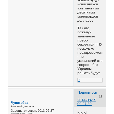
убытки будут
исчисляться
уже многими
десятками
миллиардов
долларов.
Так что,
пожалуй,
заявления
пресс-
секретаря ГПУ
несколько
преждевременны
- не
украинский это
вопрос - без
Украины
решать будут.
0
Поделиться
11
2014-08-15
Чупакабра
09:27:50
Активный участник
Зарегистрирован
: 2013-06-27
ЫЫЫ