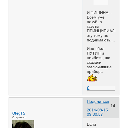
И ТИШИНА...
Всем уже
покуй, а
газеты
ПРИНЦИПИАЛЬНО
эту тему не
поднимають...........
Ипа сбил
ПУТИН и
ниибетъ, шо
сказали
заглючившие
приборы
0
Поделиться
14
2014-08-15
OlegTS
09:30:57
Старожил
Если