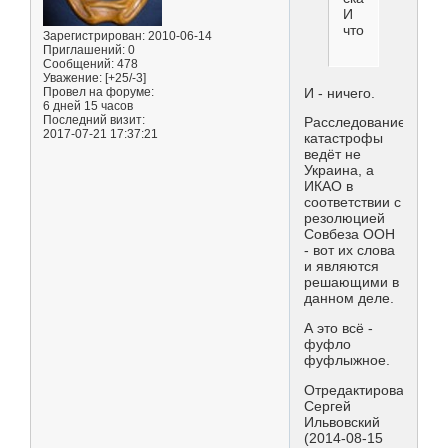
И
что?
Зарегистрирован
: 2010-06-14
Приглашений:
0
Сообщений:
478
Уважение:
[+25/-3]
Провел на форуме:
И - ничего.
6 дней 15 часов
Последний визит:
Расследование
2017-07-21 17:37:21
катастрофы
ведёт не
Украина, а
ИКАО в
соответствии с
резолюцией
Совбеза ООН
- вот их слова
и являются
решающими в
данном деле.
А это всё -
фуфло
фуфлыжное.
Отредактировано
Сергей
Ильвовский
(2014-08-15