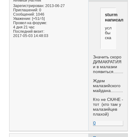
Активный участник
Зарегистрирован
: 2013-06-27
Приглашений:
0
sturm
Сообщений:
1046
Уважение:
[+51/-5]
написал(а):
Провел на форуме:
4 дня 21 час
услышат...........
Последний визит:
бы
2017-05-03 14:48:03
сказали
Значить скоро
ДИМАКРАТИЯ
и в малазии
появиться...................
Ждем
малазийского
майдана............
Кто не СКАЧЕ -
тот (кто там у
малазийцев
плахой)
0