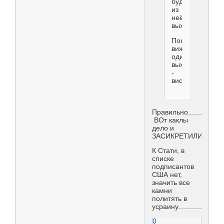
будут
из
неё
выходить.
Пока
вижу
один
выход
-
висяк.
Правильно.......
ВОт каклы
дело и
ЗАСИКРЕТИЛИ........
К Стати, в
списке
подписантов
США нет,
значить все
камни
политять в
усраину.....................
0