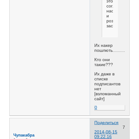
это
соглашения
насрать
и
розами
засыпать.
Их накер
пошлють...........
Кто они
такие???
Их даже в
списке
подписантов
нет
[взломанный
сайт]
0
Поделиться
7
2014-08-15
Чупакабра
09:22:16