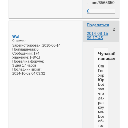
-...om/6565650.html
0
Поделиться
2
2014-08-15
Wal
09:17:45
Старожил
Зарегистрирован
: 2010-06-14
Приглашений:
0
Чупакабра
Сообщений:
174
Уважение:
[+8/-1]
написал(а):
Провел на форуме:
3 дня 17 часов
Спикер
Последний визит:
Генпрокуратур
2014-10-02 04:03:32
Украины
Юрий
Бойченко
заявил,
что
данные
расследования
крушения
малайзийского
Boeing
обнародуют
только