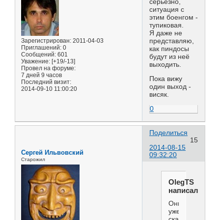
серьёзно,
ситуация с
этим боенгом -
тупиковая.
Я даже не
Зарегистрирован
: 2011-04-03
представляю,
Приглашений:
0
как пиндосы
Сообщений:
601
будут из неё
Уважение:
[+19/-13]
выходить.
Провел на форуме:
7 дней 9 часов
Пока вижу
Последний визит:
один выход -
2014-09-10 11:00:20
висяк.
0
Поделиться
15
2014-08-15
Сергей Ильвовский
09:32:20
Старожил
OlegTS
написал(а):
Они
уже
сказали.