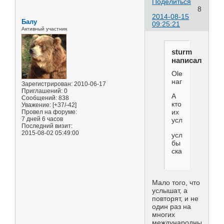
Поделиться
8
2014-08-15
Балу
09:25:21
Активный участник
sturm
написал(а):
OlegTS
написал(а):
Зарегистрирован
: 2010-06-17
Приглашений:
0
А
Сообщений:
838
кто
Уважение:
[+37/-42]
Провел на форуме:
их
7 дней 6 часов
услышит?
Последний визит:
2015-08-02 05:49:00
услышат...........
бы
сказали
Мало того, что
услышат, а
повторят, и не
один раз на
многих
международных