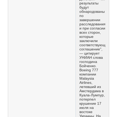
результаты
будут
обнародованы
по
завершении
расследования
и при согласии
всех сторон,
которые
заключили
соответствующее
соглашение",
— цитирует
УНИАН слова
господина
Бойченко.
Boeing 777
компании
Malaysia
Airlines,
летевший из
Амстердама в
Куала-Лумпур,
потерпел
крушение 17
июля на
востоке
Украины. На