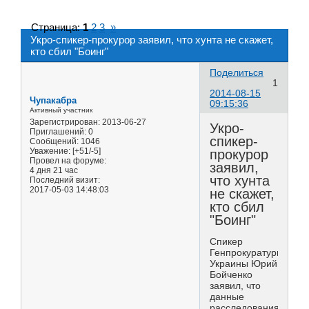
Страница:
1
2
3
»
Укро-спикер-прокурор заявил, что хунта не скажет,
кто сбил "Боинг"
Поделиться
1
2014-08-15
Чупакабра
09:15:36
Активный участник
Зарегистрирован
: 2013-06-27
Укро-
Приглашений:
0
спикер-
Сообщений:
1046
Уважение:
[+51/-5]
прокурор
Провел на форуме:
заявил,
4 дня 21 час
что хунта
Последний визит:
2017-05-03 14:48:03
не скажет,
кто сбил
"Боинг"
Спикер
Генпрокуратуры
Украины Юрий
Бойченко
заявил, что
данные
расследования