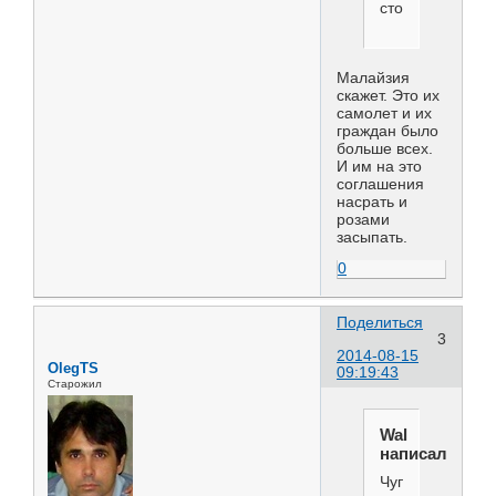
сторон.
Малайзия
скажет. Это их
самолет и их
граждан было
больше всех.
И им на это
соглашения
насрать и
розами
засыпать.
0
Поделиться
3
2014-08-15
OlegTS
09:19:43
Старожил
Wal
написал(а):
Чупакабра