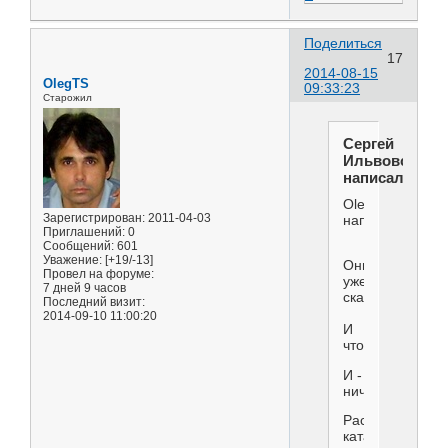
Поделиться
17
2014-08-15
OlegTS
09:33:23
Старожил
Сергей
Ильвовский
написал(а):
OlegTS
Зарегистрирован
: 2011-04-03
написал(а):
Приглашений:
0
Сообщений:
601
Уважение:
[+19/-13]
Они
Провел на форуме:
уже
7 дней 9 часов
сказали.
Последний визит:
2014-09-10 11:00:20
И
что?
И -
ничего.
Расследование
катастрофы