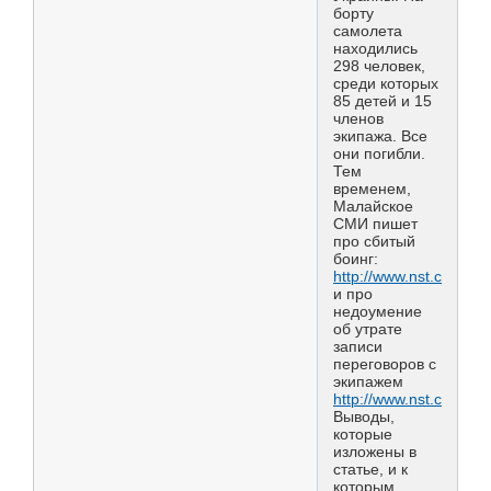
борту
самолета
находились
298 человек,
среди которых
85 детей и 15
членов
экипажа. Все
они погибли.
Тем
временем,
Малайское
СМИ пишет
про сбитый
боинг:
http://www.nst.com.m
и про
недоумение
об утрате
записи
переговоров с
экипажем
http://www.nst.com.m
Выводы,
которые
изложены в
статье, и к
которым