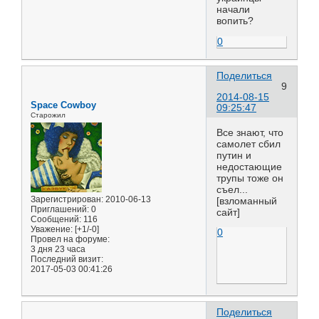
начали
вопить?
0
Поделиться
9
2014-08-15
Space Cowboy
09:25:47
Старожил
Все знают, что
самолет сбил
путин и
недостающие
трупы тоже он
съел...
Зарегистрирован
: 2010-06-13
[взломанный
Приглашений:
0
сайт]
Сообщений:
116
Уважение:
[+1/-0]
0
Провел на форуме:
3 дня 23 часа
Последний визит:
2017-05-03 00:41:26
Поделиться