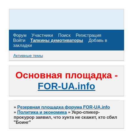
Форум
Участники
Поиск
Регистрация
Войти
Тапкины демотиваторы
Добавь в
закладки
Активные темы
Основная площадка -
FOR-UA.info
»
Резервная площадка форума FOR-UA.info
»
Политика и экономика
»
Укро-спикер-
прокурор заявил, что хунта не скажет, кто сбил
"Боинг"