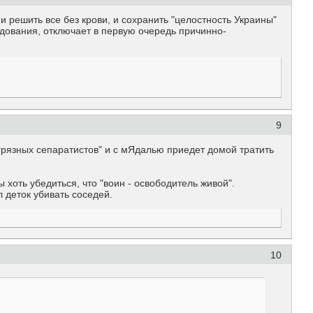
и решить все без крови, и сохранить "целостность Украины"
дования, отключает в первую очередь причинно-
9
 грязных сепаратистов" и с мЯдалью приедет домой тратить
хоть убедиться, что "воин - освободитель живой".
л деток убивать соседей.
10