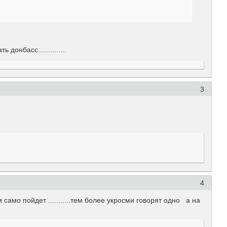
онбасс..............
3
4
амо пойдет ...........тем более укросми говорят одно а на