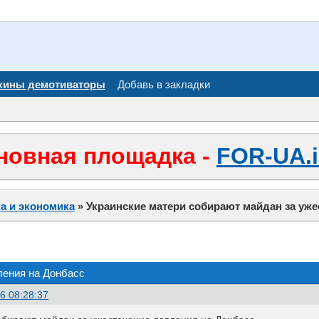
кины демотиваторы
Добавь в закладки
новная площадка -
FOR-UA.i
а и экономика
»
Украинские матери собирают майдан за уже
ления на Донбасс
6 08:28:37