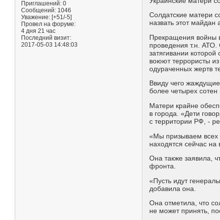
Украинские матери с
Приглашений:
0
Сообщений:
1046
Солдатские матери с
Уважение:
[+51/-5]
назвать этот майдан 
Провел на форуме:
4 дня 21 час
Прекращения войны в
Последний визит:
2017-05-03 14:48:03
проведения т.н. АТО
затягивании которой
воюют террористы из 
одураченных жертв т
Ввиду чего жаждущие 
более четырех сотен
Матери крайне обесп
в города. «Дети гово
с территории РФ, - р
«Мы призываем всех 
находятся сейчас на
Она также заявила, ч
фронта.
«Пусть идут генерал
добавила она.
Она отметила, что со
не может принять, п