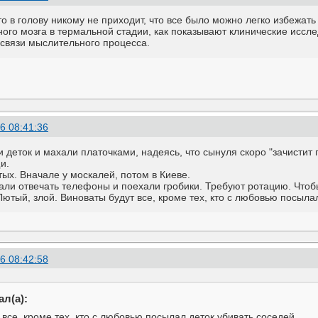
о в голову никому не приходит, что все было можно легко избежать 
ого мозга в термальной стадии, как показывают клинические иссле
связи мыслительного процесса.
6 08:41:36
 деток и махали платочками, надеясь, что сынуля скоро "зачистит
и.
ых. Вначале у москалей, потом в Киеве.
али отвечать телефоны и поехали гробики. Требуют ротацию. Чтобы 
Лютый, злой. Виноваты будут все, кроме тех, кто с любовью посыла
6 08:42:58
л(а):
все, кроме тех, кто с любовью посылал деток убивать соседей.