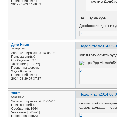
Последний визит:
против Донба
2017-05-03 14:48:03
Не.. Ну не суки...........
Донбасские дают их де
0
Дети Немо
Поделиться
2014-08-0
УкроТролль
Зарегистрирован
: 2014-08-03
как ты эту лечить бу
Приглашений:
0
Сообщений:
527
Уважение:
[+13/-55]
Провел на форуме:
0
2 дня 6 часов
Последний визит:
2014-08-29 07:37:37
sturm
Поделиться
2014-08-0
Старожил
Зарегистрирован
: 2011-04-07
сейчас любой муйдан 
Приглашений:
0
самом деле..........са
Сообщений:
1644
Уважение:
[+40/-25]
0
Провел на форуме: