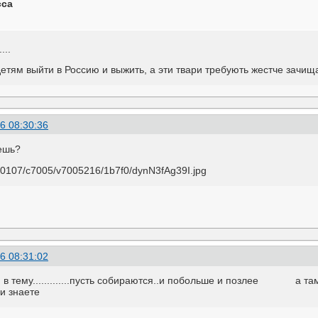
сса
...
тям выйти в Россию и выжить, а эти твари требують жестче зачищать д
6 08:30:36
дешь?
6 08:31:02
в тему.............пусть собираются..и побольше и позлее а там с
ми знаете