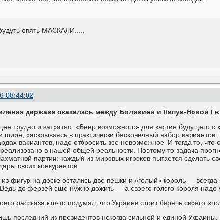
будуть опять МАСКАЛИ.....
6 08:44:02
селения держава оказалась между Боливией и Папуа-Новой Г
щее трудно и затратно. «Веер возможного» для картин будущего 
и шире, раскрываясь в практически бесконечный набор вариантов. И
дах вариантов, надо отбросить все невозможное. И тогда то, что 
т реализовано в нашей общей реальности. Поэтому-то задача прог
шахматной партии: каждый из мировых игроков пытается сделать с
дары своих конкурентов.
го из фигур на доске остались две пешки и «голый» король — всегд
 Ведь до ферзей еще нужно дожить — а своего голого короля надо 
оего рассказа кто-то подумал, что Украине стоит беречь своего «г
шь последний из президентов некогда сильной и единой Украины. 