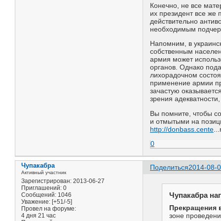
Конечно, не все мат
их президент все же 
действительно антиво
необходимым подчер
Напомним, в украинс
собственным населен
армия может использ
органов. Однако пода
лихорадочном состоян
применение армии пр
зачастую оказываетс
зрения адекватности,
Вы помните, чтобы с
и отмытыми на позиц
http://donbass.cente
..
0
Чупакабра
Поделиться
2014-08-0
Активный участник
Зарегистрирован
: 2013-06-27
Приглашений:
0
Чупакабра нап
Сообщений:
1046
Уважение:
[+51/-5]
Прекращения в
Провел на форуме:
4 дня 21 час
зоне проведени