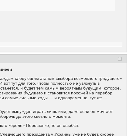
11
винеей
с каждым следующим этапом «выбора возможного грядущего»
 вот тут для того, чтобы полностью не увязнуть в
останется, и будет тем самым вероятным будущим, которое,
нозирования будущего и становится похожей на перебор
вои самые сильные ходы — и одновременно, тут же —
а будет вынужден играть лишь ими, даже если он мечтает
уберечь до этого светлого момента.
олого короля» Порошенко, то он ошибся.
Следующего президента у Украины уже не будет, скорее