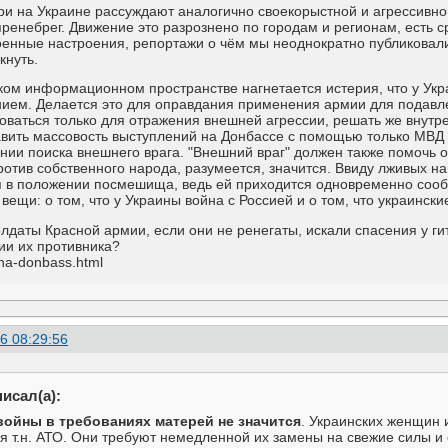
ери на Украине рассуждают аналогично своекорыстной и агрессивн
пренебрег. Движение это разрознено по городам и регионам, есть 
енные настроения, репортажи о чём мы неоднократно публиковали. Н
кнуть.
ком информационном пространстве нагнетается истерия, что у Укр
ием. Делается это для оправдания применения армии для подавле
оваться только для отражения внешней агрессии, решать же вну
вить массовость выступлений на Донбассе с помощью только МВД у
ии поиска внешнего врага. "Внешний враг" должен также помочь о
отив собственного народа, разумеется, значится. Ввиду лживых 
я в положении посмешища, ведь ей приходится одновременно сооб
 вещи: о том, что у Украины война с Россией и о том, что украинск
олдаты Красной армии, если они не ренегаты, искали спасения у 
ии их противника?
.na-donbass.html
6 08:29:56
исал(а):
ойны в требованиях матерей не значится
. Украинских женщин 
я т.н. АТО. Они требуют немедленной их замены на свежие силы 