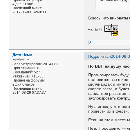
4 дня 21 час
Последний визит:
2017-05-03 14:48:03
Боюсь, что виноваты 
т.е. МЫ
0
Дети Немо
Поделиться
2014-08-0
УкроТролль
Зарегистрирован
: 2014-08-03
По ВВП на душу на
Приглашений:
0
Сообщений:
527
Прогнозировать буду
Уважение:
[+13/-55]
становится все шире 
Провел на форуме:
миллиардах и миллиар
2 дня 6 часов
Последний визит:
скорее всего, и буде
2014-08-29 07:37:37
вариантов развития 
заблокировать контру
Ну а игрок, у которо
провести их в ферзи.
Если на этом месте м
Петр Порошенко — ли