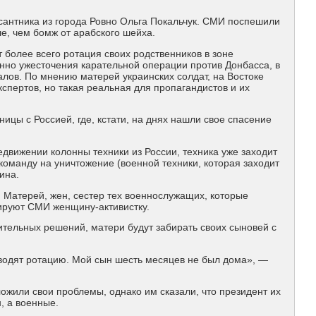
антника из города Ровно Ольга Покальчук. СМИ поспешили
ше, чем бомж от арабского шейха.
более всего ротация своих родственников в зоне
нно ужесточения карательной операции против Донбасса, в
лов. По мнению матерей украинских солдат, на Востоке
спертов, но такая реальная для пропагандистов и их
цы с Россией, где, кстати, на днях нашли свое спасение
движении колонны техники из России, техника уже заходит
л команду на уничтожение (военной техники, которая заходит
ина.
 Матерей, жен, сестер тех военнослужащих, которые
тируют СМИ женщину-активистку.
ительных решений, матери будут забирать своих сыновей с
оводят ротацию. Мой сын шесть месяцев не был дома», —
ожили свои проблемы, однако им сказали, что президент их
, а военные.