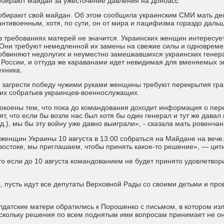
обирают майдан за ужесточение давления на Донбасс
обирают свой майдан. Об этом сообщила украинским СМИ мать дес
антивоенным, хотя, по сути, он от мира и пацифизма гораздо даль
 требованиях матерей не значится. Украинских женщин интересует 
. Они требуют немедленной их замены на свежие силы и одновреме
 обвиняют недолугих и неуместно замешкавшихся украинских генера
России, и оттуда же караванами идет невидимая для вменяемых эк
ехника.
загрести победу чужими руками женщины требуют перекрытия грани
 их собратьев украинцев-военнослужащих.
окоены тем, что пока до командования доходит информация о пере
рят, что если бы возле нас был хотя бы один генерал и тут же дава
ед.), мы бы эту войну уже давно выиграли», - сказала мать ровенчан
женщин Украины 10 августа в 13:00 собраться на Майдане на вече.
 востоке, мы приглашаем, чтобы принять какое-то решение», — ци
то если до 10 августа командованием не будет принято удовлетвор
ы, пусть идут все депутаты Верховной Рады со своими детьми и пр
лдатские матери обратились к Порошенко с письмом, в котором изл
оскольку решения по всем поднятым ими вопросам принимает не он