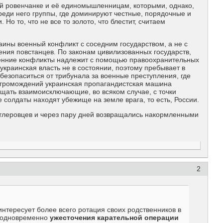
ой ровенчанке и её единомышленницам, которыми, однако,
среди него группы, где доминируют честные, порядочные и
о то, что не все то золото, что блестит, считаем
аины военный конфликт с соседним государством, а не с
ния повстанцев. По законам цивилизованных государств,
тренние конфликты надлежит с помощью правоохранительных
краинская власть не в состоянии, поэтому пребывает в
безопаситься от трибунала за военные преступления, где
нагромождений украинская пропагандистская машина
щать взаимоисключающие, во всяком случае, с точки
ие солдаты находят убежище на земле врага, то есть, России.
гитлеровцев и через пару дней возвращались накормленными
2
интересует более всего ротация своих родственников в
и одновременно
ужесточения карательной операции