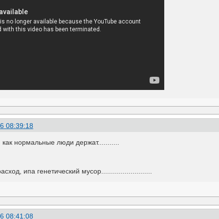
6 08:39:18
ак нормальные люди держат...........
од, ипа генетический мусор..........................
6 08:41:08