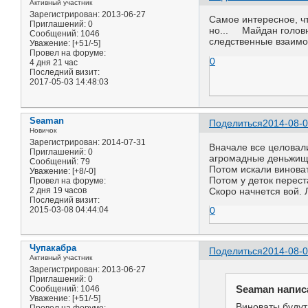
Активный участник
Зарегистрирован
: 2013-06-27
Самое интересное, чт
Приглашений:
0
но... Майдан головн
Сообщений:
1046
следственные взаимо
Уважение:
[+51/-5]
Провел на форуме:
0
4 дня 21 час
Последний визит:
2017-05-03 14:48:03
Seaman
Поделиться
2014-08-0
Новичок
Зарегистрирован
: 2014-07-31
Вначале все целовали
Приглашений:
0
агромадные деньжищ
Сообщений:
79
Потом искали виноват
Уважение:
[+8/-0]
Потом у деток перест
Провел на форуме:
2 дня 19 часов
Скоро начнется вой. 
Последний визит:
2015-03-08 04:44:04
0
Чупакабра
Поделиться
2014-08-0
Активный участник
Зарегистрирован
: 2013-06-27
Приглашений:
0
Seaman написа
Сообщений:
1046
Уважение:
[+51/-5]
Виноваты будут 
Провел на форуме: